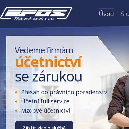
Úvod
Sl
Vedeme firmám
účetnictví
se zárukou
Přesah do právního poradenství
Účetní full service
Mzdové účetnictví
Zjistit více o službě