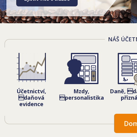
NÁŠ ÚČET
Účetnictví,
Mzdy,
Daně, d
daňová
personalistika
přizná
evidence
Dom